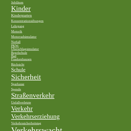
Jubiläum
Kinder
Kindergarten
Konzentrationsübungen
Lehrgang
Motorik
Motorradsimulator
Notfall
PKW-
Überschlagsimulator
Regelschule
Bad
Frankenhausen
Rücksicht
Schule
Sicherheit
Sparkasse
Spende
Straßenverkehr
Unfallverletzte
Verkehr
Verkehrserziehung
Verkehrssicherheitstag
Verkehrswacht