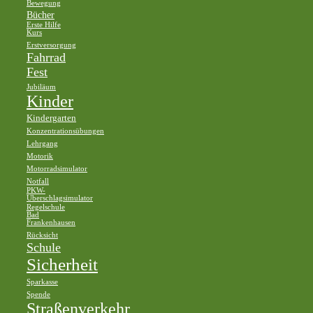
Bewegung
Bücher
Erste Hilfe
Kurs
Erstversorgung
Fahrrad
Fest
Jubiläum
Kinder
Kindergarten
Konzentrationsübungen
Lehrgang
Motorik
Motorradsimulator
Notfall
PKW-
Überschlagsimulator
Regelschule
Bad
Frankenhausen
Rücksicht
Schule
Sicherheit
Sparkasse
Spende
Straßenverkehr