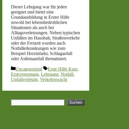
Dieser Lehrgang war für jeden
geeignet und bietet eine
Grundausbildung in Erster Hilfe
sowohl bei lebensbedrohlichen
Situationen als auch bei
Alltagsverletzungen. Neben typischen
Unfällen im Haushalt, Straßenverkehr
oder der Freizeit wurden auch
Notfallerkrankungen wie zum
Beispiel Herzinfarkt, Schlaganfall
oder Asthmaanfall thematisiert.
Kategorien
Schlagwörter
Uncategorized
Erste Hilfe Kurs
,
Erstversorgung
,
Lehrgang
,
Notfall
,
Unfallverletzte
,
Verkehrswacht
Suchen
Suchen