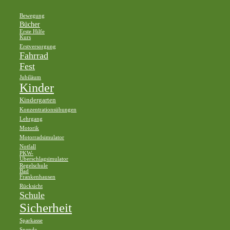
Bewegung
Bücher
Erste Hilfe
Kurs
Erstversorgung
Fahrrad
Fest
Jubiläum
Kinder
Kindergarten
Konzentrationsübungen
Lehrgang
Motorik
Motorradsimulator
Notfall
PKW-
Überschlagsimulator
Regelschule
Bad
Frankenhausen
Rücksicht
Schule
Sicherheit
Sparkasse
Spende