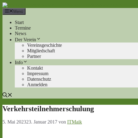
Zum
Inhalt
Menü
springen
Start
Termine
News
Der Verein
Vereinsgeschichte
Mitgliedschaft
Partner
Info
Kontakt
Impressum
Datenschutz
Anmelden
Verkehrsteilnehmerschulung
5. Mai 2023
23. Januar 2017
von
ITMaik