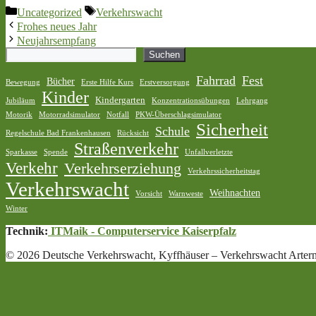
Kategorien
Schlagwörter
Uncategorized
Verkehrswacht
Frohes neues Jahr
Neujahrsempfang
Suchen
Suchen
Fahrrad
Fest
Bücher
Bewegung
Erste Hilfe Kurs
Erstversorgung
Kinder
Kindergarten
Jubiläum
Konzentrationsübungen
Lehrgang
Motorik
Motorradsimulator
Notfall
PKW-Überschlagsimulator
Sicherheit
Schule
Regelschule Bad Frankenhausen
Rücksicht
Straßenverkehr
Sparkasse
Spende
Unfallverletzte
Verkehr
Verkehrserziehung
Verkehrssicherheitstag
Verkehrswacht
Weihnachten
Vorsicht
Warnweste
Winter
Technik:
ITMaik - Computerservice Kaiserpfalz
© 2026 Deutsche Verkehrswacht, Kyffhäuser – Verkehrswacht Artern