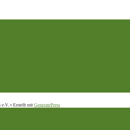
 e.V.
• Erstellt mit
GeneratePress