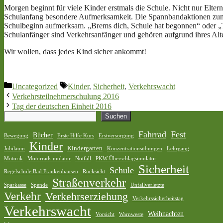
Morgen beginnt für viele Kinder erstmals die Schule. Nicht nur Elt
Schulanfang besondere Aufmerksamkeit. Die Spannbandaktionen zum 
Schulbeginn aufmerksam. „Brems dich, Schule hat begonnen“ oder „Temp
Schulanfänger sind Verkehrsanfänger und gehören aufgrund ihres Al
Wir wollen, dass jedes Kind sicher ankommt!
Kategorien
Schlagwörter
Uncategorized
Kinder
,
Sicherheit
,
Verkehrswacht
Verkehrsteilnehmerschulung 2016
Tag der deutschen Einheit 2016
Suchen
Suchen
Fahrrad
Fest
Bücher
Bewegung
Erste Hilfe Kurs
Erstversorgung
Kinder
Kindergarten
Jubiläum
Konzentrationsübungen
Lehrgang
Motorik
Motorradsimulator
Notfall
PKW-Überschlagsimulator
Sicherheit
Schule
Regelschule Bad Frankenhausen
Rücksicht
Straßenverkehr
Sparkasse
Spende
Unfallverletzte
Verkehr
Verkehrserziehung
Verkehrssicherheitstag
Verkehrswacht
Weihnachten
Vorsicht
Warnweste