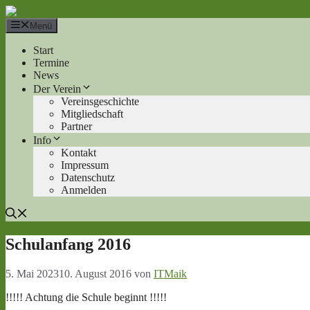
Zum
Inhalt
Menü
springen
Start
Termine
News
Der Verein
Vereinsgeschichte
Mitgliedschaft
Partner
Info
Kontakt
Impressum
Datenschutz
Anmelden
Schulanfang 2016
5. Mai 2023
10. August 2016
von
ITMaik
!!!!! Achtung die Schule beginnt !!!!!