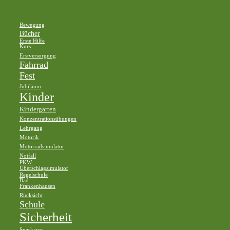
Bewegung
Bücher
Erste Hilfe
Kurs
Erstversorgung
Fahrrad
Fest
Jubiläum
Kinder
Kindergarten
Konzentrationsübungen
Lehrgang
Motorik
Motorradsimulator
Notfall
PKW-
Überschlagsimulator
Regelschule
Bad
Frankenhausen
Rücksicht
Schule
Sicherheit
Sparkasse